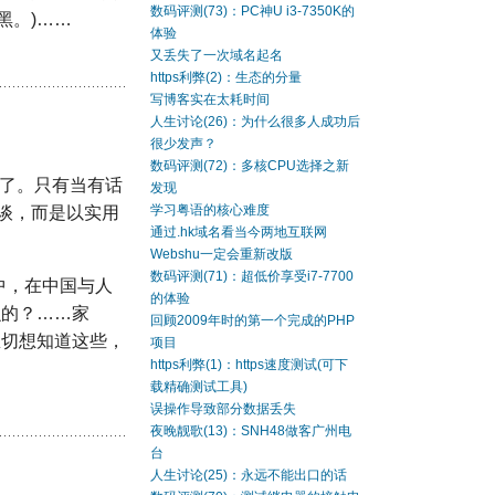
数码评测(73)：PC神U i3-7350K的
黑。)……
体验
又丢失了一次域名起名
https利弊(2)：生态的分量
写博客实在太耗时间
人生讨论(26)：为什么很多人成功后
很少发声？
数码评测(72)：多核CPU选择之新
年了。只有当有话
发现
学习粤语的核心难度
谈，而是以实用
通过.hk域名看当今两地互联网
Webshu一定会重新改版
数码评测(71)：超低价享受i7-7700
中，在中国与人
的体验
么的？……家
回顾2009年时的第一个完成的PHP
急切想知道这些，
项目
https利弊(1)：https速度测试(可下
载精确测试工具)
误操作导致部分数据丢失
夜晚靓歌(13)：SNH48做客广州电
台
人生讨论(25)：永远不能出口的话