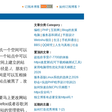
订阅本博客
如何订阅博客？
文章分类 Category：
编程
|
PHP
|
互联网
|
Blog的发展
电脑
|
服务器和调试
|
平面设计
Webshu项目
|
生活
|
手机和通信
|
BBS
|
QQ研究
|
人生与真相
|
社会
机一个空间可以
置顶的文章：
一个站点中可以
超低价享受i7-7700的体验
空间上建立的站
https速度测试(可下载精确测试工具)
家用电脑理性优化升级天梯图之
是../。朋友们
2026
之间是可以互相操
服务器版Linux系统的选择之2026
站点被黑了，攻
秒会+实战PHP程序设计培训(2)
如何快速自制CPU天梯图？
https安全吗？
要马上更改网站
独立博客有必要安装https吗？
efox或者谷歌浏
近期的主题：
如何打造优秀博客？(2)
网站的管理密码，