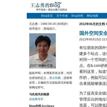
Blog首页
关于作者
Blog存档
网站地图
王志勇：1980-09-26 (46周岁)
2012年06月的文档 
程序设计，前端设计。
国外空间安
2012年06月23日 22:
有位朋友的国外
建多个站点，这
对同一个空间的另
点。在b.com
看到这里，知道它
版权声明：本博客所有文章，均符
作的，例如可以
合原创的定义，
禁止转载
，违者将
必究；正确的方法是贴原文的标题
击者就能够接连
和网址即可。
为了提高安全级
与此相关的链接
管理后台的地址和
自由勇专栏
览器，可以降低
Blog存档 Archives