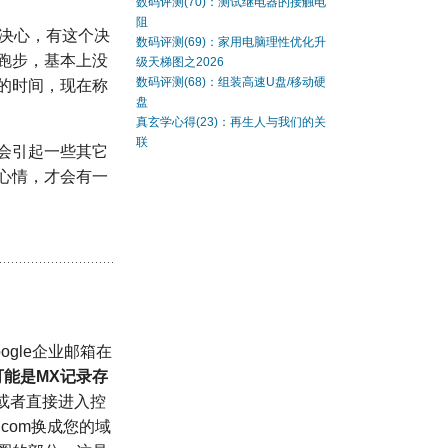
数码评测(70)：测试继电器的接触电
阻
下决心，有这个决
数码评测(69)：家用电脑理性优化升
跑步，基本上没
级天梯图之2026
数码评测(68)：组装高速U盘/移动硬
的时间，现在称
盘
真玄学心得(23)：再生人与我们的关
联
会引起一些其它
心情，才会有一
gle企业邮箱在
可能是MX记录存
；或者直接进入控
ame.com换成您的域