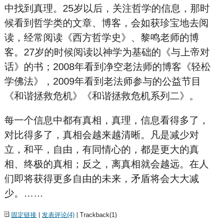
中找到真理。25岁以后，关注哲学的信息，那时
候看到哲学类的文章、博客，会如获珍宝地去阅
读，经常阅读《西方哲学史》、黎鸣老师的博
客。27岁的时候阅读以神学为基础的《与上帝对
话》的书；2008年看到净空老法师的博客《轻松
学佛法》，2009年看到老法师参与的公益节目
《和
谐
拯
救危
机》《和
谐
拯
救危
机系列二》。
每一个信息中都有真相，真理，信息看得多了，
对比得多了，真相会越来越清晰。凡是减少对
立，和平，自由，有同情心的，都是更大的真
相、终极的真相；反之，离真相就会越远。在人
们即将获得更多自由的未来，矛盾将会大大减
少。……
固定链接
|
发表评论(4)
| Trackback(1)