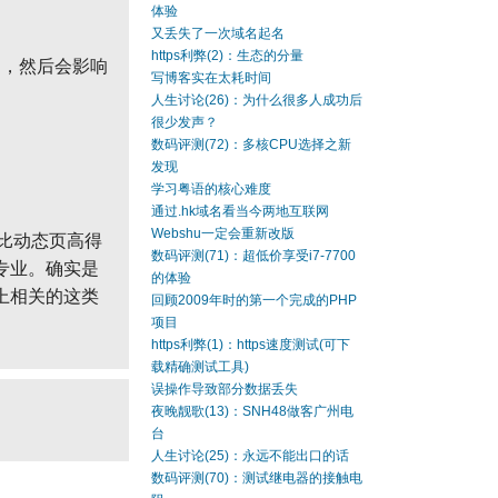
体验
又丢失了一次域名起名
https利弊(2)：生态的分量
了，然后会影响
写博客实在太耗时间
人生讨论(26)：为什么很多人成功后
很少发声？
数码评测(72)：多核CPU选择之新
发现
学习粤语的核心难度
通过.hk域名看当今两地互联网
Webshu一定会重新改版
比动态页高得
数码评测(71)：超低价享受i7-7700
专业。确实是
的体验
上相关的这类
回顾2009年时的第一个完成的PHP
项目
https利弊(1)：https速度测试(可下
载精确测试工具)
误操作导致部分数据丢失
夜晚靓歌(13)：SNH48做客广州电
台
人生讨论(25)：永远不能出口的话
数码评测(70)：测试继电器的接触电