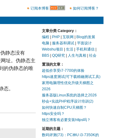
订阅本博客
如何订阅博客？
文章分类 Category：
编程
|
PHP
|
互联网
|
Blog的发展
电脑
|
服务器和调试
|
平面设计
Webshu项目
|
生活
|
手机和通信
|
x的伪静态没有
BBS
|
QQ研究
|
人生与真相
|
社会
短网址。伪静态主
置顶的文章：
到的伪静态的唯
超低价享受i7-7700的体验
https速度测试(可下载精确测试工具)
家用电脑理性优化升级天梯图之
静态。
2026
服务器版Linux系统的选择之2026
秒会+实战PHP程序设计培训(2)
如何快速自制CPU天梯图？
https安全吗？
独立博客有必要安装https吗？
近期的主题：
数码评测(73)：PC神U i3-7350K的