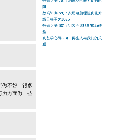
数码评测(70)：测试继电器的接触电
阻
数码评测(69)：家用电脑理性优化升
级天梯图之2026
数码评测(68)：组装高速U盘/移动硬
盘
真玄学心得(23)：再生人与我们的关
联
都做不好，很多
行力方面做一些