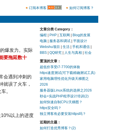
订阅本博客
如何订阅博客？
文章分类 Category：
编程
|
PHP
|
互联网
|
Blog的发展
电脑
|
服务器和调试
|
平面设计
Webshu项目
|
生活
|
手机和通信
|
强的爆发力。实际
BBS
|
QQ研究
|
人生与真相
|
社会
能要拖延数十
置顶的文章：
超低价享受i7-7700的体验
https速度测试(可下载精确测试工具)
常会遇到冲刺的
家用电脑理性优化升级天梯图之
分钟就误了火车，
2026
服务器版Linux系统的选择之2026
火车。
秒会+实战PHP程序设计培训(2)
如何快速自制CPU天梯图？
https安全吗？
独立博客有必要安装https吗？
10%以上的进度
近期的主题：
如何打造优秀博客？(2)