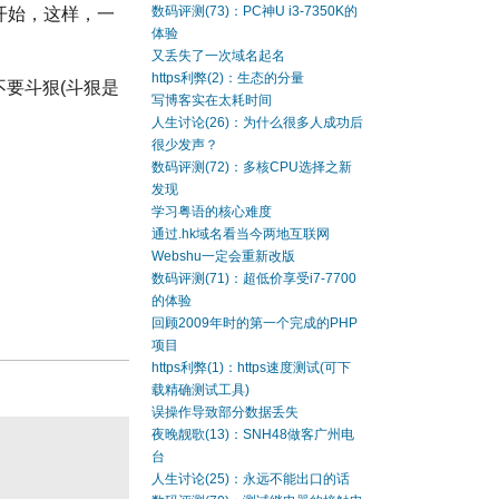
数码评测(73)：PC神U i3-7350K的
开始，这样，一
体验
又丢失了一次域名起名
https利弊(2)：生态的分量
不要斗狠(斗狠是
写博客实在太耗时间
人生讨论(26)：为什么很多人成功后
很少发声？
数码评测(72)：多核CPU选择之新
发现
学习粤语的核心难度
通过.hk域名看当今两地互联网
Webshu一定会重新改版
数码评测(71)：超低价享受i7-7700
的体验
回顾2009年时的第一个完成的PHP
项目
https利弊(1)：https速度测试(可下
载精确测试工具)
误操作导致部分数据丢失
夜晚靓歌(13)：SNH48做客广州电
台
人生讨论(25)：永远不能出口的话