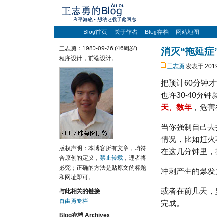
Blog首页
关于作者
Blog存档
网站地图
王志勇：1980-09-26 (46周岁)
消灭“拖延症
程序设计，前端设计。
王志勇
发表于 2019
把预计60分钟
也许30-40分
天、数年
，危害
当你强制自己去
情况，比如赶火
版权声明：本博客所有文章，均符
在这几分钟里，
合原创的定义，
禁止转载
，违者将
必究；正确的方法是贴原文的标题
冲刺产生的爆发
和网址即可。
或者在前几天，
与此相关的链接
自由勇专栏
完成。
Blog存档 Archives