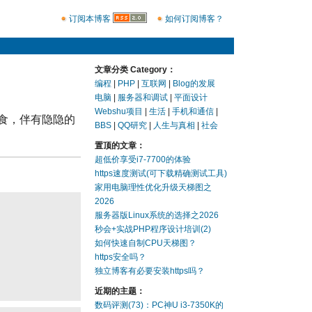
订阅本博客
如何订阅博客？
文章分类 Category：
编程
|
PHP
|
互联网
|
Blog的发展
电脑
|
服务器和调试
|
平面设计
Webshu项目
|
生活
|
手机和通信
|
食，伴有隐隐的
BBS
|
QQ研究
|
人生与真相
|
社会
置顶的文章：
超低价享受i7-7700的体验
https速度测试(可下载精确测试工具)
家用电脑理性优化升级天梯图之
2026
服务器版Linux系统的选择之2026
秒会+实战PHP程序设计培训(2)
如何快速自制CPU天梯图？
https安全吗？
独立博客有必要安装https吗？
近期的主题：
数码评测(73)：PC神U i3-7350K的