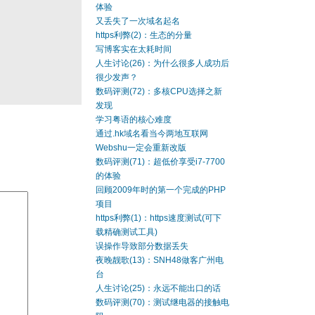
体验
又丢失了一次域名起名
https利弊(2)：生态的分量
写博客实在太耗时间
人生讨论(26)：为什么很多人成功后
很少发声？
数码评测(72)：多核CPU选择之新
发现
学习粤语的核心难度
通过.hk域名看当今两地互联网
Webshu一定会重新改版
数码评测(71)：超低价享受i7-7700
的体验
回顾2009年时的第一个完成的PHP
项目
https利弊(1)：https速度测试(可下
载精确测试工具)
误操作导致部分数据丢失
夜晚靓歌(13)：SNH48做客广州电
台
人生讨论(25)：永远不能出口的话
数码评测(70)：测试继电器的接触电