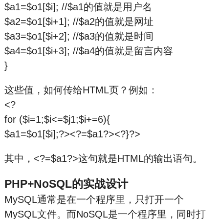
$a1=$o1[$i]; //$a1的值就是用户名
$a2=$o1[$i+1]; //$a2的值就是网址
$a3=$o1[$i+2]; //$a3的值就是时间
$a4=$o1[$i+3]; //$a4的值就是留言内容
}
这些值，如何传给HTML页？例如：
<?
for ($i=1;$i<=$j1;$i+=6){
$a1=$o1[$i];?><?=$a1?><?}?>
其中，<?=$a1?>这句就是HTML的输出语句。
PHP+NoSQL的实战设计
MySQL通常是在一个程序里，只打开一个
MySQL文件。而NoSQL是一个程序里，同时打