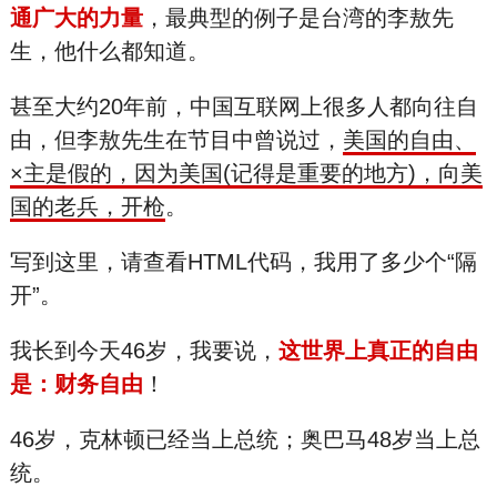
通广大的力量
，最典型的例子是台湾的李
敖先
生，他什么都知道。
甚至大约20年前，中国互联网上很多人都向往自
由，但李
敖先生在节目中曾说过，
美国的自
由、
×主是假的，因为美国(记得是重要的地方)，向美
国的老
兵，开
枪
。
写到这里，请查看HTML代码，我用了多少个“隔
开”。
我长到今天46岁，我要说，
这世界上真正的自由
是：财务自由
！
46岁，克
林
顿已经当上总统；奥
巴
马48岁当上总
统。