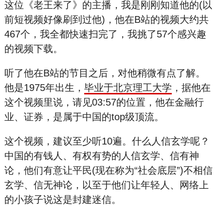
这位《老王来了》的主播，我是刚刚知道他的(以
前短视频好像刷到过他)，他在B站的视频大约共
467个，我全都快速扫完了，我挑了57个感兴趣
的视频下载。
听了他在B站的节目之后，对他稍微有点了解。
他是1975年出生，
毕业于北京理工大学
，据他在
这个视频里说，请见03:57的位置，他在金融行
业、证券，是属于中国的top级顶流。
这个视频，建议至少听10遍。什么人信玄学呢？
中国的有钱人、有权有势的人信玄学、信有
神
论，他们有意让平民(现在称为“社会底层”)不相信
玄学、信无
神
论，以至于他们让年轻人、网络上
的小孩子说这是封
建
迷
信。